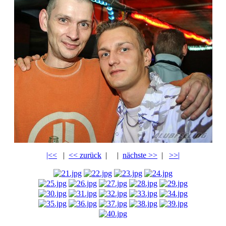
|<<
|
<< zurück
|
|
nächste >>
|
>>|