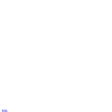
top
.