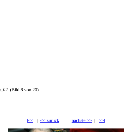
s_02
(Bild 8 von 20)
|<<
|
<< zurück
| |
nächste >>
|
>>|