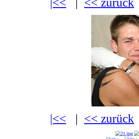
|<<
|
<< zurück
|<<
|
<< zurück