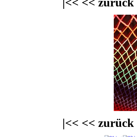
|<<
<< zurück
|<<
<< zurück