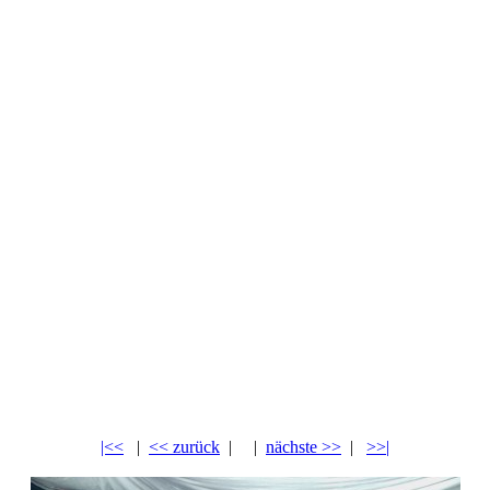
|<<
|
<< zurück
| |
nächste >>
|
>>|