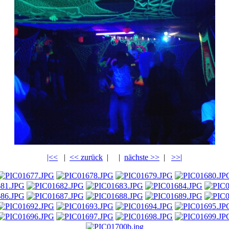
|<<
|
<< zurück
|
|
nächste >>
|
>>|