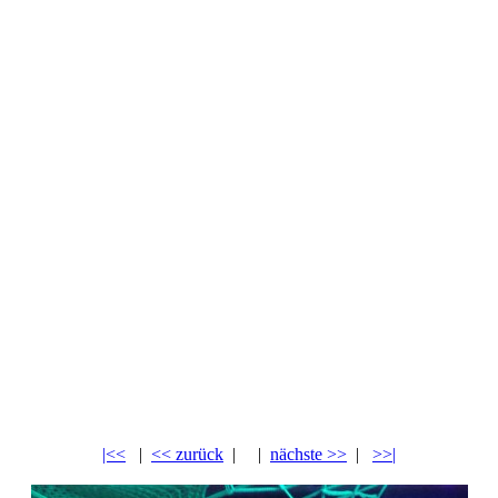
|<<
|
<< zurück
| |
nächste >>
|
>>|